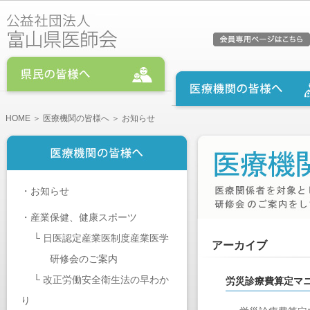
HOME
＞
医療機関の皆様へ
＞ お知らせ
・
お知らせ
・
産業保健、健康スポーツ
└
日医認定産業医制度産業医学
アーカイブ
研修会のご案内
└
改正労働安全衛生法の早わか
労災診療費算定マ
り