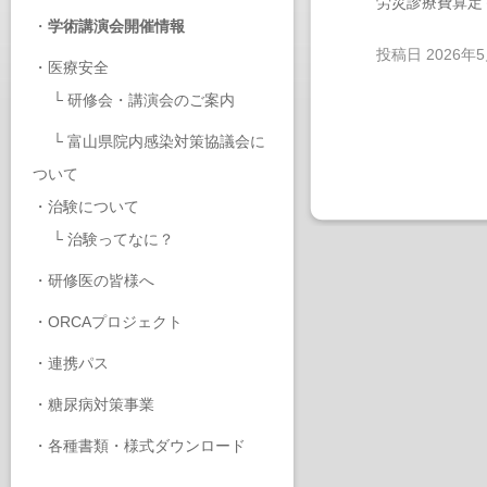
労災診療費算定
・
学術講演会開催情報
投稿日
2026年
・
医療安全
└
研修会・講演会のご案内
└
富山県院内感染対策協議会に
ついて
・
治験について
└
治験ってなに？
・
研修医の皆様へ
・
ORCAプロジェクト
・
連携パス
・
糖尿病対策事業
・
各種書類・様式ダウンロード