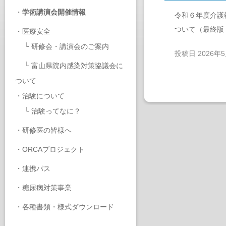
・
学術講演会開催情報
令和６年度介護
ついて（最終版
・
医療安全
└
研修会・講演会のご案内
投稿日
2026年
└
富山県院内感染対策協議会に
ついて
・
治験について
└
治験ってなに？
・
研修医の皆様へ
・
ORCAプロジェクト
・
連携パス
・
糖尿病対策事業
・
各種書類・様式ダウンロード