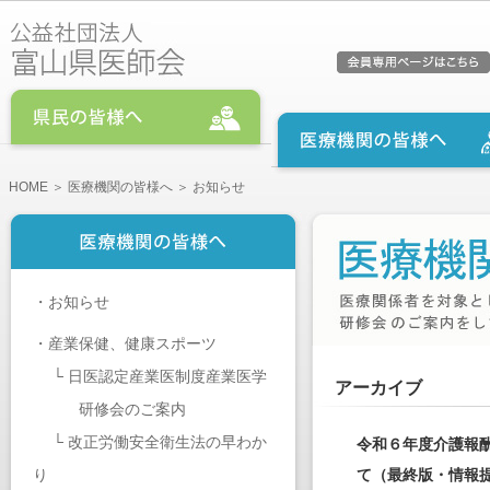
HOME
＞
医療機関の皆様へ
＞ お知らせ
・
お知らせ
・
産業保健、健康スポーツ
└
日医認定産業医制度産業医学
アーカイブ
研修会のご案内
└
改正労働安全衛生法の早わか
令和６年度介護報
り
て（最終版・情報