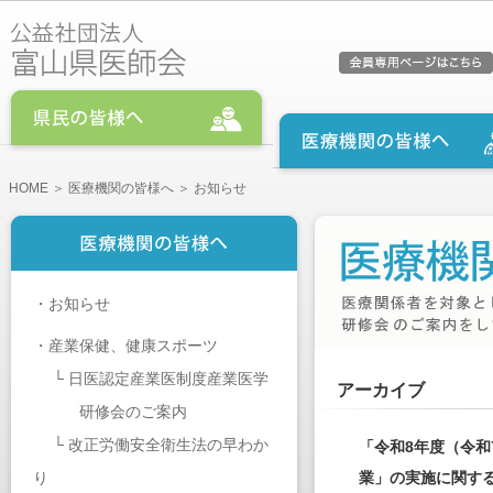
HOME
＞
医療機関の皆様へ
＞ お知らせ
・
お知らせ
・
産業保健、健康スポーツ
└
日医認定産業医制度産業医学
アーカイブ
研修会のご案内
└
改正労働安全衛生法の早わか
「令和8年度（令
り
業」の実施に関す