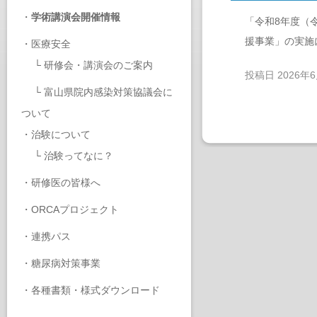
・
学術講演会開催情報
「令和8年度（
援事業」の実施
・
医療安全
└
研修会・講演会のご案内
投稿日
2026年
└
富山県院内感染対策協議会に
ついて
・
治験について
└
治験ってなに？
・
研修医の皆様へ
・
ORCAプロジェクト
・
連携パス
・
糖尿病対策事業
・
各種書類・様式ダウンロード