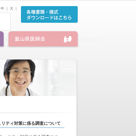
中
｜
大
｜
ュリティ対策に係る調査について