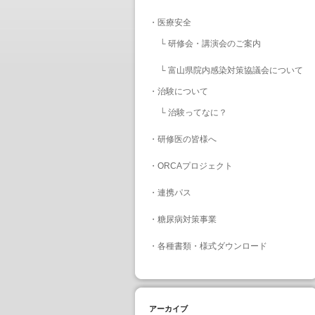
・
医療安全
└
研修会・講演会のご案内
└
富山県院内感染対策協議会について
・
治験について
└
治験ってなに？
・
研修医の皆様へ
・
ORCAプロジェクト
・
連携パス
・
糖尿病対策事業
・
各種書類・様式ダウンロード
アーカイブ