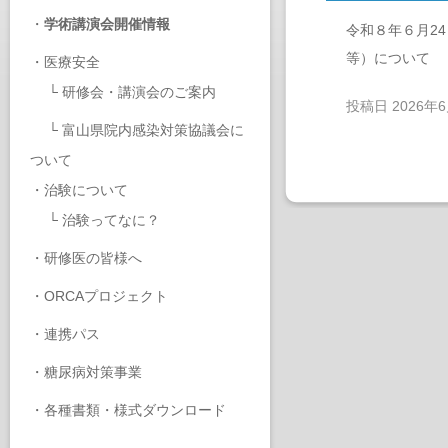
・
学術講演会開催情報
令和８年６月2
等）について
・
医療安全
└
研修会・講演会のご案内
投稿日
2026年
└
富山県院内感染対策協議会に
ついて
・
治験について
└
治験ってなに？
・
研修医の皆様へ
・
ORCAプロジェクト
・
連携パス
・
糖尿病対策事業
・
各種書類・様式ダウンロード