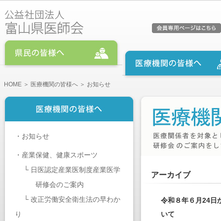
HOME
＞
医療機関の皆様へ
＞ お知らせ
・
お知らせ
・
産業保健、健康スポーツ
└
日医認定産業医制度産業医学
アーカイブ
研修会のご案内
└
改正労働安全衛生法の早わか
令和８年６月24
り
いて