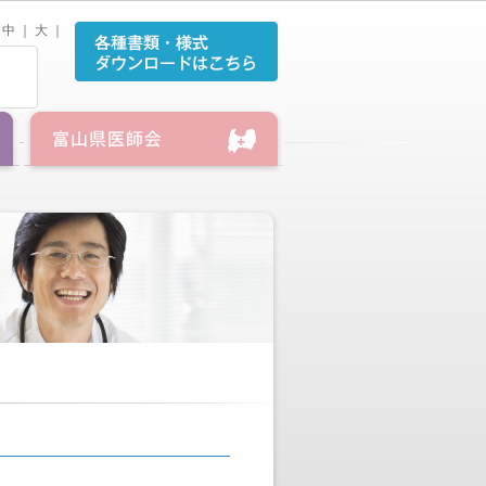
中
｜
大
｜