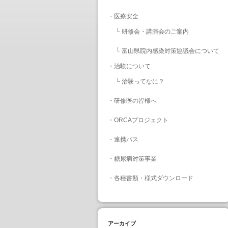
・
医療安全
└
研修会・講演会のご案内
└
富山県院内感染対策協議会について
・
治験について
└
治験ってなに？
・
研修医の皆様へ
・
ORCAプロジェクト
・
連携パス
・
糖尿病対策事業
・
各種書類・様式ダウンロード
アーカイブ