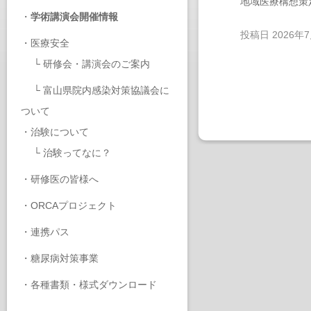
地域医療構想策
・
学術講演会開催情報
投稿日
2026年
・
医療安全
└
研修会・講演会のご案内
└
富山県院内感染対策協議会に
ついて
・
治験について
└
治験ってなに？
・
研修医の皆様へ
・
ORCAプロジェクト
・
連携パス
・
糖尿病対策事業
・
各種書類・様式ダウンロード