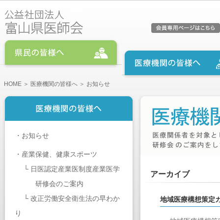
HOME
＞
医療機関の皆様へ
＞ お知らせ
・
お知らせ
・
産業保健、健康スポーツ
└
日医認定産業医制度産業医学
アーカイブ
研修会のご案内
└
改正労働安全衛生法の早わか
地域医療構想策定
り