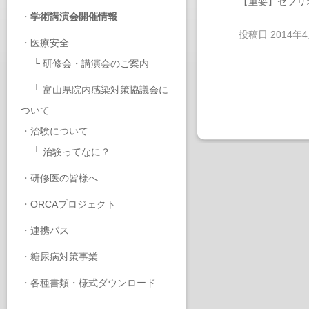
【重要】ゼプリ
・
学術講演会開催情報
投稿日
2014年
・
医療安全
└
研修会・講演会のご案内
└
富山県院内感染対策協議会に
ついて
・
治験について
└
治験ってなに？
・
研修医の皆様へ
・
ORCAプロジェクト
・
連携パス
・
糖尿病対策事業
・
各種書類・様式ダウンロード