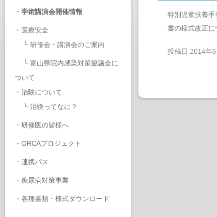
・
学術講演会開催情報
特別児童扶養手
書の様式改正に
・
医療安全
└
研修会・講演会のご案内
投稿日
2014年
└
富山県院内感染対策協議会に
ついて
・
治験について
└
治験ってなに？
・
研修医の皆様へ
・
ORCAプロジェクト
・
連携パス
・
糖尿病対策事業
・
各種書類・様式ダウンロード