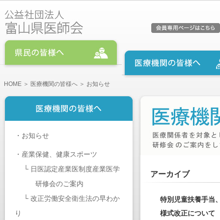
HOME
＞
医療機関の皆様へ
＞ お知らせ
・
お知らせ
・
産業保健、健康スポーツ
└
日医認定産業医制度産業医学
アーカイブ
研修会のご案内
└
改正労働安全衛生法の早わか
特別児童扶養手当
り
様式改正について