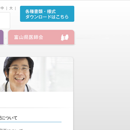
中
｜
大
｜
更について