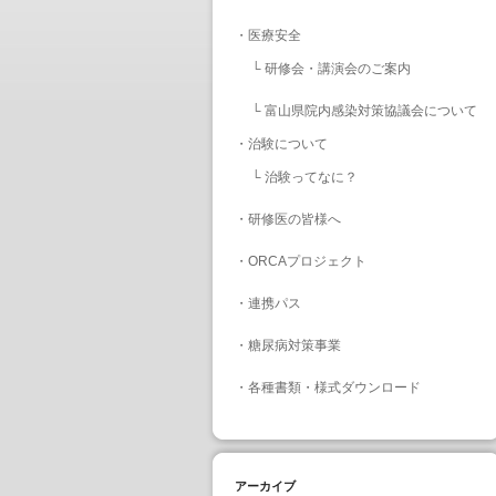
・
医療安全
└
研修会・講演会のご案内
└
富山県院内感染対策協議会について
・
治験について
└
治験ってなに？
・
研修医の皆様へ
・
ORCAプロジェクト
・
連携パス
・
糖尿病対策事業
・
各種書類・様式ダウンロード
アーカイブ