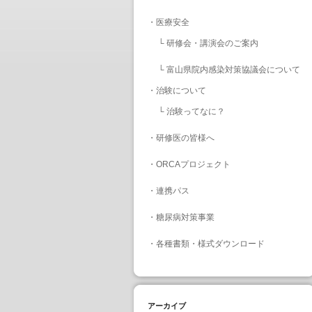
・
医療安全
└
研修会・講演会のご案内
└
富山県院内感染対策協議会について
・
治験について
└
治験ってなに？
・
研修医の皆様へ
・
ORCAプロジェクト
・
連携パス
・
糖尿病対策事業
・
各種書類・様式ダウンロード
アーカイブ