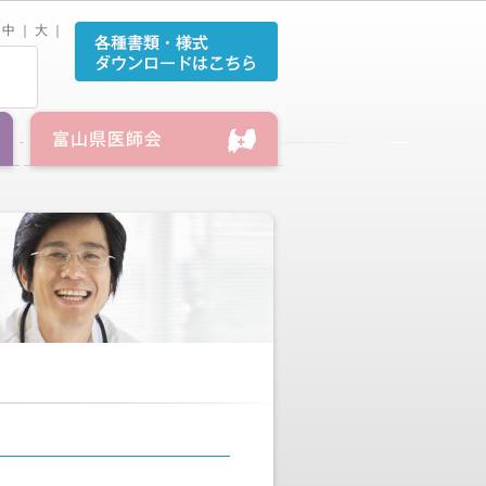
中
｜
大
｜