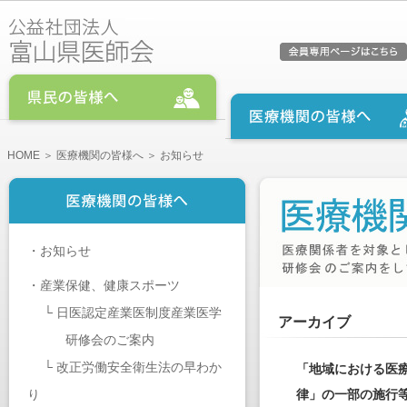
HOME
＞
医療機関の皆様へ
＞ お知らせ
・
お知らせ
・
産業保健、健康スポーツ
└
日医認定産業医制度産業医学
アーカイブ
研修会のご案内
└
改正労働安全衛生法の早わか
「地域における医
り
律」の一部の施行