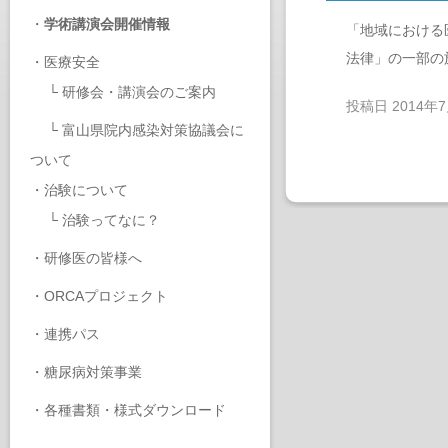
・
学術講演会開催情報
「地域における
法律」の一部の
・
医療安全
└
研修会・講演会のご案内
投稿日
2014年
└
富山県院内感染対策協議会に
ついて
・
治験について
└
治験ってなに？
・
研修医の皆様へ
・
ORCAプロジェクト
・
連携パス
・
糖尿病対策事業
・
各種書類・様式ダウンロード