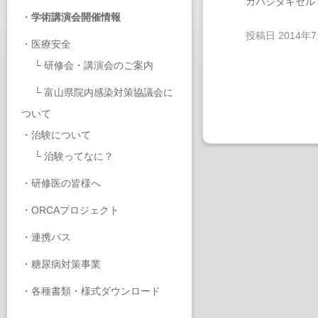
カバジタキセル
・
学術講演会開催情報
投稿日
2014年
・
医療安全
└
研修会・講演会のご案内
└
富山県院内感染対策協議会に
ついて
・
治験について
└
治験ってなに？
・
研修医の皆様へ
・
ORCAプロジェクト
・
連携パス
・
糖尿病対策事業
・
各種書類・様式ダウンロード