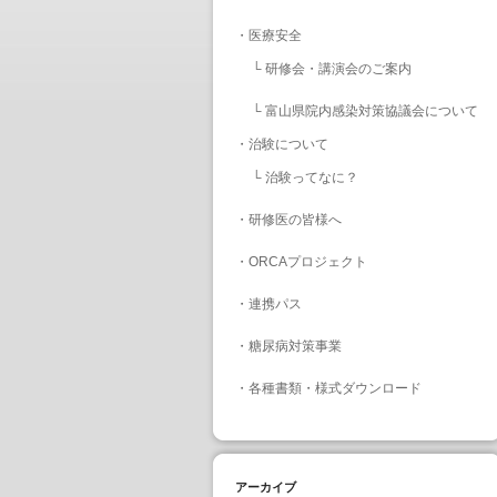
・
医療安全
└
研修会・講演会のご案内
└
富山県院内感染対策協議会について
・
治験について
└
治験ってなに？
・
研修医の皆様へ
・
ORCAプロジェクト
・
連携パス
・
糖尿病対策事業
・
各種書類・様式ダウンロード
アーカイブ