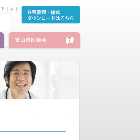
中
｜
大
｜