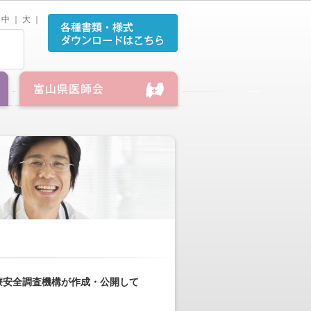
中
｜
大
｜
療安全調査機構が作成・公開して