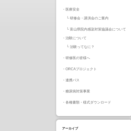
・
医療安全
└
研修会・講演会のご案内
└
富山県院内感染対策協議会について
・
治験について
└
治験ってなに？
・
研修医の皆様へ
・
ORCAプロジェクト
・
連携パス
・
糖尿病対策事業
・
各種書類・様式ダウンロード
アーカイブ