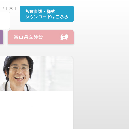
中
｜
大
｜