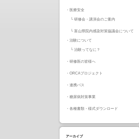
・
医療安全
└
研修会・講演会のご案内
└
富山県院内感染対策協議会について
・
治験について
└
治験ってなに？
・
研修医の皆様へ
・
ORCAプロジェクト
・
連携パス
・
糖尿病対策事業
・
各種書類・様式ダウンロード
アーカイブ