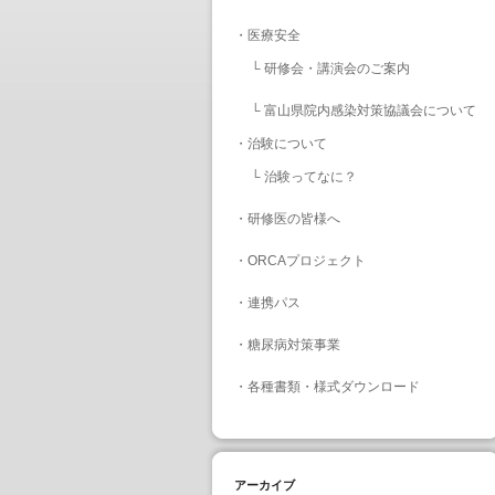
・
医療安全
└
研修会・講演会のご案内
└
富山県院内感染対策協議会について
・
治験について
└
治験ってなに？
・
研修医の皆様へ
・
ORCAプロジェクト
・
連携パス
・
糖尿病対策事業
・
各種書類・様式ダウンロード
アーカイブ