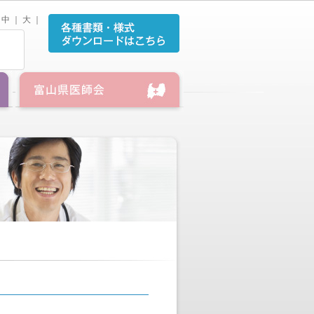
中
｜
大
｜