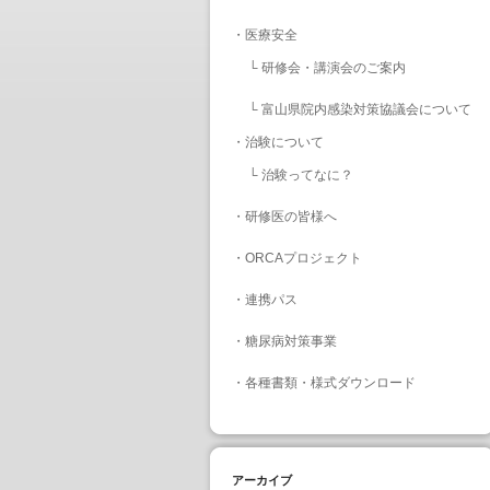
・
医療安全
└
研修会・講演会のご案内
└
富山県院内感染対策協議会について
・
治験について
└
治験ってなに？
・
研修医の皆様へ
・
ORCAプロジェクト
・
連携パス
・
糖尿病対策事業
・
各種書類・様式ダウンロード
アーカイブ