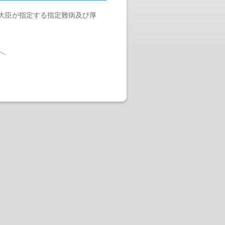
大臣が指定する指定難病及び厚
へ
.