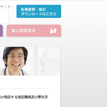
中
｜
大
｜
臣が指定する指定難病及び厚生労