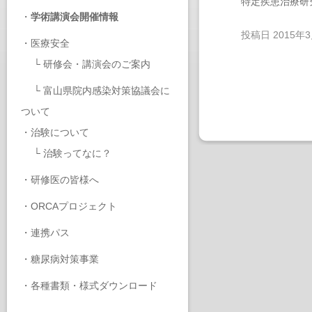
特定疾患治療研
・
学術講演会開催情報
投稿日
2015年
・
医療安全
└
研修会・講演会のご案内
└
富山県院内感染対策協議会に
ついて
・
治験について
└
治験ってなに？
・
研修医の皆様へ
・
ORCAプロジェクト
・
連携パス
・
糖尿病対策事業
・
各種書類・様式ダウンロード