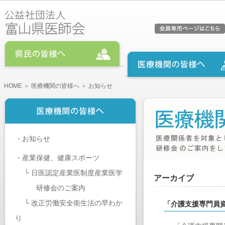
HOME
＞
医療機関の皆様へ
＞ お知らせ
・
お知らせ
・
産業保健、健康スポーツ
└
日医認定産業医制度産業医学
アーカイブ
研修会のご案内
└
改正労働安全衛生法の早わか
「介護支援専門員
り