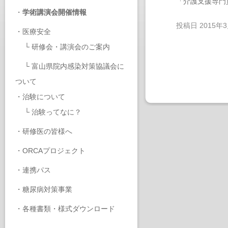
「介護支援専門
・
学術講演会開催情報
投稿日
2015年
・
医療安全
└
研修会・講演会のご案内
└
富山県院内感染対策協議会に
ついて
・
治験について
└
治験ってなに？
・
研修医の皆様へ
・
ORCAプロジェクト
・
連携パス
・
糖尿病対策事業
・
各種書類・様式ダウンロード