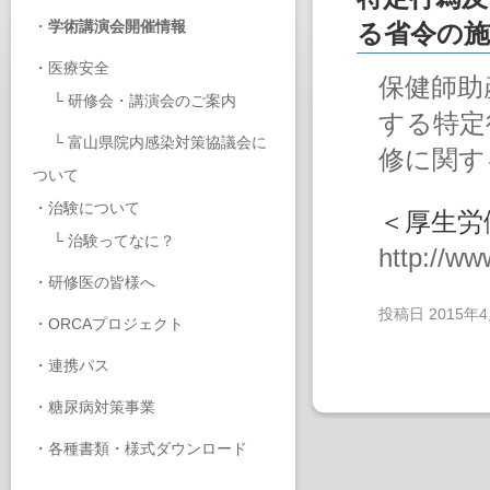
・
学術講演会開催情報
る省令の
・
医療安全
保健師助
└
研修会・講演会のご案内
する特定
└
富山県院内感染対策協議会に
修に関す
ついて
・
治験について
＜厚生労
└
治験ってなに？
http://ww
・
研修医の皆様へ
投稿日
2015年
・
ORCAプロジェクト
・
連携パス
・
糖尿病対策事業
・
各種書類・様式ダウンロード