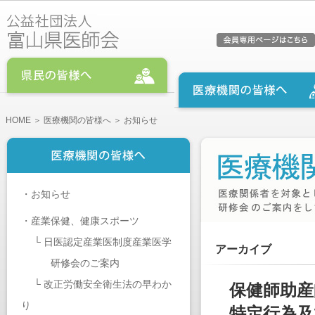
HOME
＞
医療機関の皆様へ
＞ お知らせ
・
お知らせ
・
産業保健、健康スポーツ
└
日医認定産業医制度産業医学
アーカイブ
研修会のご案内
└
改正労働安全衛生法の早わか
保健師助産
り
特定行為及