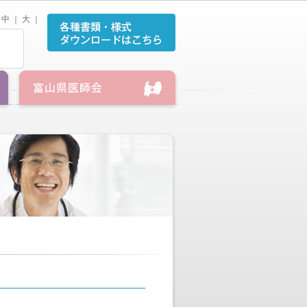
中
｜
大
｜