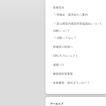
・
医療安全
└
研修会・講演会のご案内
└
富山県院内感染対策協議会について
・
治験について
└
治験ってなに？
・
研修医の皆様へ
・
ORCAプロジェクト
・
連携パス
・
糖尿病対策事業
・
各種書類・様式ダウンロード
アーカイブ