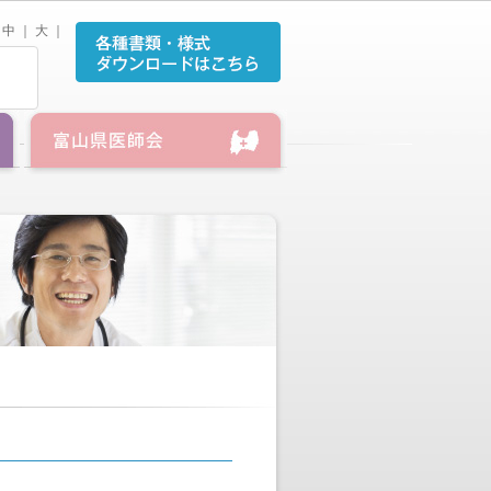
中
｜
大
｜