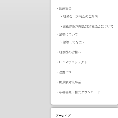
・
医療安全
└
研修会・講演会のご案内
└
富山県院内感染対策協議会について
・
治験について
└
治験ってなに？
・
研修医の皆様へ
・
ORCAプロジェクト
・
連携パス
・
糖尿病対策事業
・
各種書類・様式ダウンロード
アーカイブ