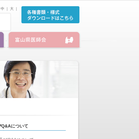
中
｜
大
｜
Q&Aについて