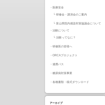
・
医療安全
└
研修会・講演会のご案内
└
富山県院内感染対策協議会について
・
治験について
└
治験ってなに？
・
研修医の皆様へ
・
ORCAプロジェクト
・
連携パス
・
糖尿病対策事業
・
各種書類・様式ダウンロード
アーカイブ