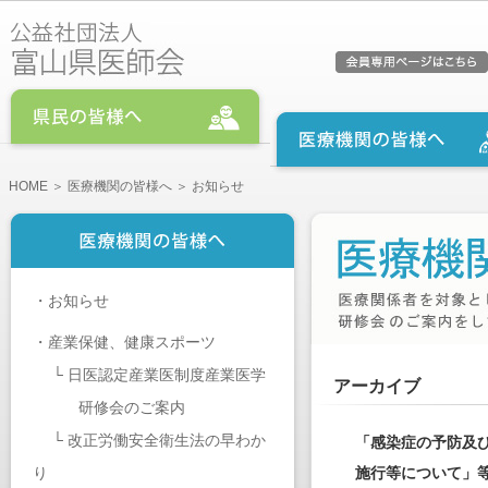
HOME
＞
医療機関の皆様へ
＞ お知らせ
・
お知らせ
・
産業保健、健康スポーツ
└
日医認定産業医制度産業医学
アーカイブ
研修会のご案内
└
改正労働安全衛生法の早わか
「感染症の予防及
り
施行等について」