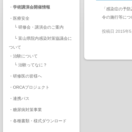
・
学術講演会開催情報
「感染症の予防
令の施行等につ
・
医療安全
└
研修会・講演会のご案内
投稿日
2015年
└
富山県院内感染対策協議会に
ついて
・
治験について
└
治験ってなに？
・
研修医の皆様へ
・
ORCAプロジェクト
・
連携パス
・
糖尿病対策事業
・
各種書類・様式ダウンロード