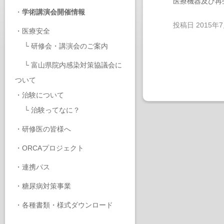
医療機器及び再
・
学術講演会開催情報
投稿日
2015年
・
医療安全
└
研修会・講演会のご案内
└
富山県院内感染対策協議会に
ついて
・
治験について
└
治験ってなに？
・
研修医の皆様へ
・
ORCAプロジェクト
・
連携パス
・
糖尿病対策事業
・
各種書類・様式ダウンロード