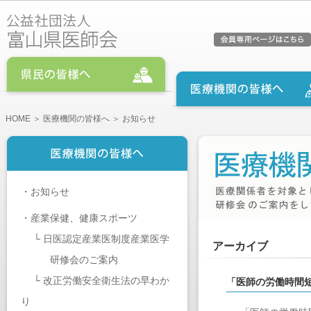
HOME
＞
医療機関の皆様へ
＞ お知らせ
・
お知らせ
・
産業保健、健康スポーツ
└
日医認定産業医制度産業医学
アーカイブ
研修会のご案内
└
改正労働安全衛生法の早わか
「医師の労働時間
り