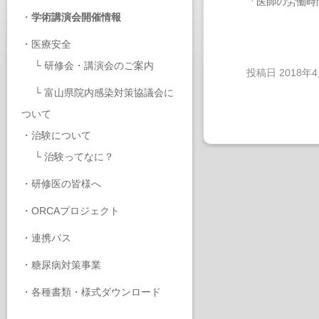
「医師の労働時
・
学術講演会開催情報
・
医療安全
└
研修会・講演会のご案内
投稿日
2018年
└
富山県院内感染対策協議会に
ついて
・
治験について
└
治験ってなに？
・
研修医の皆様へ
・
ORCAプロジェクト
・
連携パス
・
糖尿病対策事業
・
各種書類・様式ダウンロード